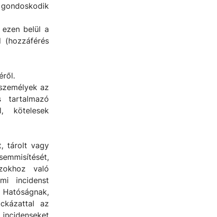
n gondoskodik
 ezen belül a
l (hozzáférés
éről.
 személyek az
s tartalmazó
, kötelesek
, tárolt vagy
emmisítését,
azokhoz való
mi incidenst
g Hatóságnak,
ckázattal az
 incidenseket