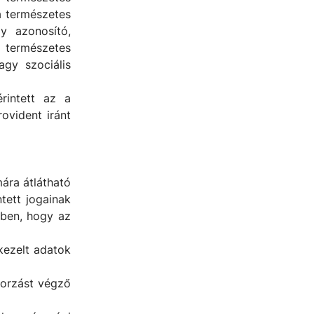
a természetes
y azonosító,
 természetes
vagy szociális
rintett az a
ovident iránt
mára átlátható
tett jogainak
ében, hogy az
 kezelt adatok
borzást végző