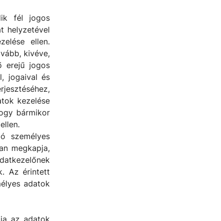
ik fél jogos
át helyzetével
elése ellen.
vább, kivéve,
ő erejű jogos
, jogaival és
esztéséhez,
tok kezelése
hogy bármikor
ellen.
zó személyes
ban megkapja,
atkezelőnek
. Az érintett
mélyes adatok
tja az adatok