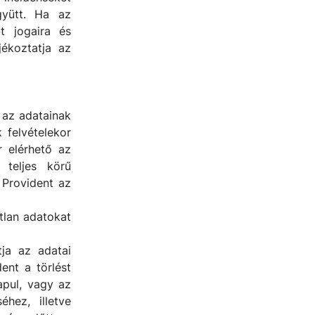
gyütt. Ha az
t jogaira és
jékoztatja az
 az adatainak
 felvételekor
r elérhető az
 teljes körű
a Provident az
atlan adatokat
tja az adatai
ent a törlést
apul, vagy az
éhez, illetve