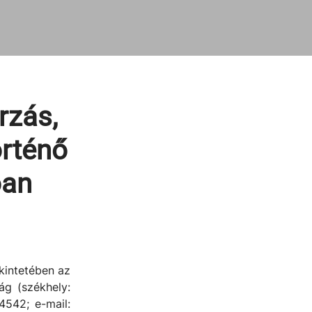
rzás,
örténő
óan
kintetében az
g (székhely:
4542; e-mail: