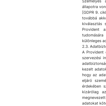
Személyes a
állapotra von
[GDPR 9. cik
továbbá akko
kiválasztás
Provident a
tudomására h
különleges ad
2.3. Adatbiz
A Provident 
szervezési i
adatbiztonsá
kezelt adato
hogy az ada
eljáró szem
érdekében s
kizárólag a
megnevezett
adatokat köt