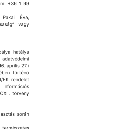
zám: +36 1 99
 Pakai Éva,
rsaság” vagy
ályai hatálya
s adatvédelmi
. április 27.)
ében történő
6/EK rendelet
 információs
CXII. törvény
lasztás során
 természetes