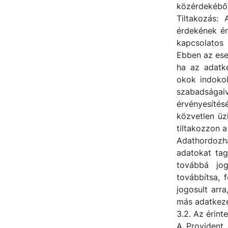
közérdekéből 
Tiltakozás:
érdekének érv
kapcsolatos
Ebben az ese
ha az adatke
okok indokol
szabadsága
érvényesíté
közvetlen üz
tiltakozzon a
Adathordozh
adatokat tag
továbbá jo
továbbítsa, 
jogosult arr
más adatkeze
3.2. Az érint
A Provident 