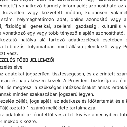
érintett”) vonatkozó bármely információ; azonosítható az 
i közvetlen vagy közvetett módon, különösen valamel
, szám, helymeghatározó adat, online azonosító vagy a
, fiziológiai, genetikai, szellemi, gazdasági, kulturális 
 vonatkozó egy vagy több tényező alapján azonosítható.
ékoztató hatálya alá tartozó adatkezelések esetében é
 a toborzási folyamatban, mint állásra jelentkező, vagy Pr
szt vesz.
KEZELÉS FŐBB JELLEMZŐI
ezelés elvei
z adatokat jogszerűen, tisztességesen, és az érintett szá
san és naprakészen kezeli. A Provident biztosítja az érin
ét, és megteszi a szükséges intézkedéseket annak érdek
annak minden szakaszában jogszerű legyen.
ezelés célját, jogalapját, az adatkezelés időtartamát és a
 Tájékoztató 1. számú melléklete tartalmazza.
az adatokat az érintettől veszi fel, kivéve amennyiben to
er működik közre.