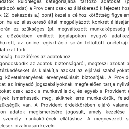
datok különleges kategóriájába tartozó adatokat (p
atkozó adat) a Provident csak az álláskereső kifejezett ho
k (2) bekezdés a.) pont] kezel a célhoz kötöttség figyelem
r, ha az álláskereső által megpályázott konkrét állásaján
 során ez szükséges (pl. megváltozott munkaképesség i
z előzőekben említett jogalapokon nyugvó adatkez
ozott, az online regisztráció során feltöltött önéletraj
atokat törli.
tonság, hozzáférés az adatokhoz
gondoskodik az adatok biztonságáról, megteszi azokat a
ntézkedéseket és kialakítja azokat az eljárási szabályoka
g követelményének érvényesülését biztosítják. A Provid
kat az irányadó jogszabályoknak megfelelően tartja nyilván
tokat csak azok a munkavállalók, és egyéb a Provident 
élyek ismerhessék meg, akiknek erre munkakörük, felada
zükségük van. A Provident érdekkörében eljáró valame
zon adatok megismerésére jogosult, amely kezelése
 személy munkakörének ellátáshoz. A megnevezett 
elesek bizalmasan kezelni.