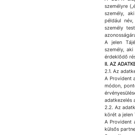
személyre („
személy, ak
például név
személy testi
azonosságára
A jelen Táj
személy, aki
érdeklődő ré
II. AZ ADAT
2.1. Az adatk
A Provident a
módon, ponto
érvényesülés
adatkezelés 
2.2. Az adatk
körét a jelen
A Provident 
külsős partn