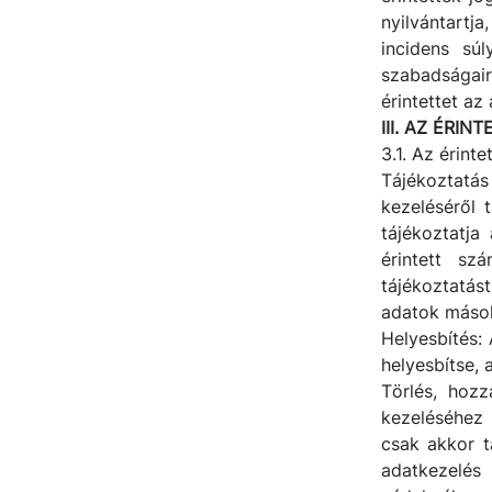
nyilvántart
incidens sú
szabadságair
érintettet az
III. AZ ÉRI
3.1. Az érinte
Tájékoztatás
kezeléséről 
tájékoztatja
érintett sz
tájékoztatást
adatok másol
Helyesbítés: 
helyesbítse, 
Törlés, hozz
kezeléséhez 
csak akkor t
adatkezelés 