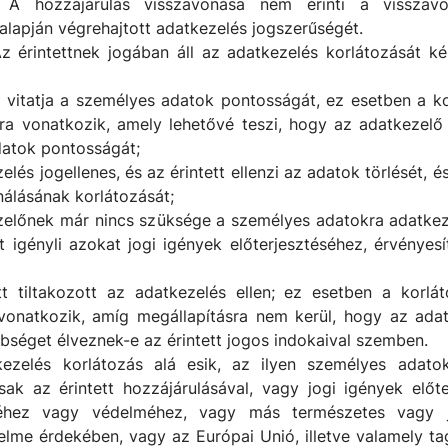
 A hozzájárulás visszavonása nem érinti a visszav
alapján végrehajtott adatkezelés jogszerűségét.
Az érintettnek jogában áll az adatkezelés korlátozását kér
tt vitatja a személyes adatok pontosságát, ez esetben a ko
ra vonatkozik, amely lehetővé teszi, hogy az adatkezelő 
atok pontosságát;
elés jogellenes, és az érintett ellenzi az adatok törlését, és
nálásának korlátozását;
zelőnek már nincs szüksége a személyes adatokra adatkeze
tt igényli azokat jogi igények előterjesztéséhez, érvényes
tt tiltakozott az adatkezelés ellen; ez esetben a korlá
vonatkozik, amíg megállapításra nem kerül, hogy az ada
bbséget élveznek-e az érintett jogos indokaival szemben.
ezelés korlátozás alá esik, az ilyen személyes adatok
csak az érintett hozzájárulásával, vagy jogi igények előte
séhez vagy védelméhez, vagy más természetes vagy 
elme érdekében, vagy az Európai Unió, illetve valamely ta