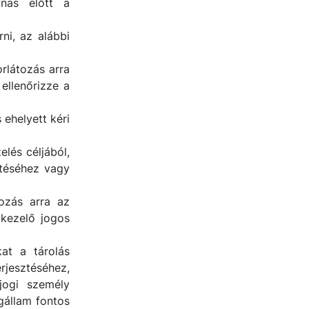
onás előtt a
ni, az alábbi
rlátozás arra
ellenőrizze a
 ehelyett kéri
lés céljából,
ítéséhez vagy
tozás arra az
tkezelő jogos
at a tárolás
rjesztéséhez,
jogi személy
gállam fontos