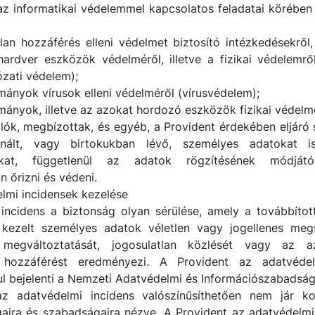
az informatikai védelemmel kapcsolatos feladatai körébe
tlan hozzáférés elleni védelmet biztosító intézkedésekről,
hardver eszközök védelméről, illetve a fizikai védelemrő
ózati védelem);
mányok vírusok elleni védelméről (vírusvédelem);
mányok, illetve az azokat hordozó eszközök fizikai védelm
lók, megbízottak, és egyéb, a Provident érdekében eljáró
znált, vagy birtokukban lévő, személyes adatokat i
ókat, függetlenül az adatok rögzítésének módjától
 őrizni és védeni.
elmi incidensek kezelése
incidens a biztonság olyan sérülése, amely a továbbított
ezelt személyes adatok véletlen vagy jogellenes megs
, megváltoztatását, jogosulatlan közlését vagy az 
n hozzáférést eredményezi. A Provident az adatvédel
ul bejelenti a Nemzeti Adatvédelmi és Információszabadsá
az adatvédelmi incidens valószínűsíthetően nem jár ko
ogaira és szabadságaira nézve. A Provident az adatvédelmi