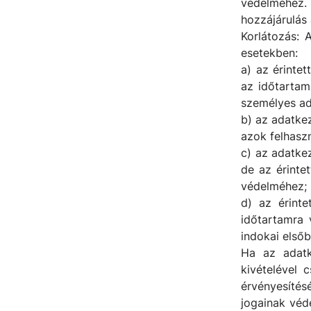
védelméhez.
hozzájárulás 
Korlátozás: 
esetekben:
a) az érinte
az időtartam
személyes ad
b) az adatkez
azok felhasz
c) az adatke
de az érinte
védelméhez;
d) az érinte
időtartamra 
indokai első
Ha az adatk
kivételével 
érvényesíté
jogainak véd