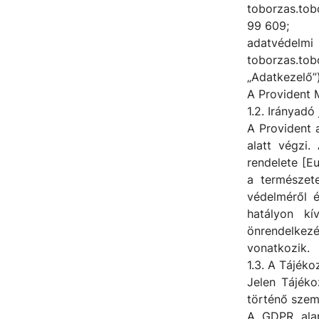
toborzas.to
99 609;
adatvédelm
toborzas.to
„Adatkezelő”)
A Provident 
1.2. Irányadó
A Provident 
alatt végzi.
rendelete [Eu
a természet
védelméről é
hatályon kí
önrendelkezé
vonatkozik.
1.3. A Tájéko
Jelen Tájéko
történő szemé
A GDPR alap