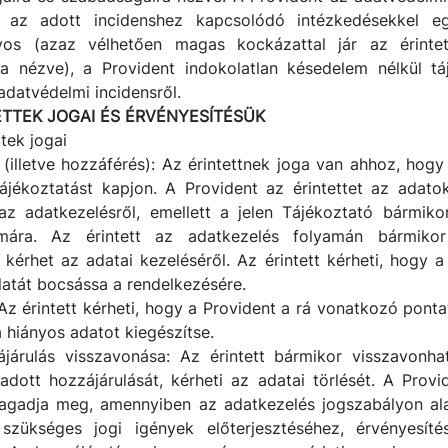
ja, az adott incidenshez kapcsolódó intézkedésekkel e
lyos (azaz vélhetően magas kockázattal jár az érintet
a nézve), a Provident indokolatlan késedelem nélkül tá
 adatvédelmi incidensről.
NTETTEK JOGAI ÉS ÉRVÉNYESÍTÉSÜK
ttek jogai
 (illetve hozzáférés): Az érintettnek joga van ahhoz, hogy
tájékoztatást kapjon. A Provident az érintettet az adatok
 az adatkezelésről, emellett a jelen Tájékoztató bármiko
ámára. Az érintett az adatkezelés folyamán bármikor
 kérhet az adatai kezeléséről. Az érintett kérheti, hogy 
atát bocsássa a rendelkezésére.
Az érintett kérheti, hogy a Provident a rá vonatkozó pont
a hiányos adatot kiegészítse.
ájárulás visszavonása: Az érintett bármikor visszavonha
adott hozzájárulását, kérheti az adatai törlését. A Provid
agadja meg, amennyiben az adatkezelés jogszabályon al
szükséges jogi igények előterjesztéséhez, érvényesítés