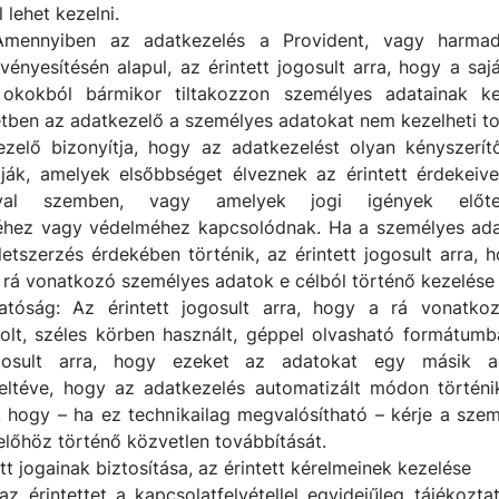
lehet kezelni.
 Amennyiben az adatkezelés a Provident, vagy harmad
ényesítésén alapul, az érintett jogosult arra, hogy a saj
 okokból bármikor tiltakozzon személyes adatainak kez
tben az adatkezelő a személyes adatokat nem kezelheti to
zelő bizonyítja, hogy az adatkezelést olyan kényszerít
ják, amelyek elsőbbséget élveznek az érintett érdekeivel
ival szemben, vagy amelyek jogi igények előterj
séhez vagy védelméhez kapcsolódnak. Ha a személyes ada
letszerzés érdekében történik, az érintett jogosult arra, 
 rá vonatkozó személyes adatok e célból történő kezelése 
atóság: Az érintett jogosult arra, hogy a rá vonatko
olt, széles körben használt, géppel olvasható formátum
gosult arra, hogy ezeket az adatokat egy másik ad
feltéve, hogy az adatkezelés automatizált módon történik
a, hogy – ha ez technikailag megvalósítható – kérje a sze
lőhöz történő közvetlen továbbítását.
ett jogainak biztosítása, az érintett kérelmeinek kezelése
az érintettet a kapcsolatfelvétellel egyidejűleg tájékozta