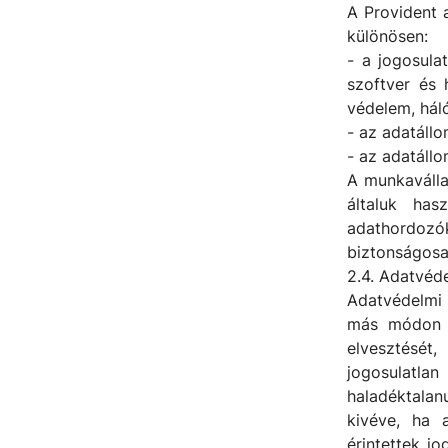
A Provident 
különösen:
- a jogosula
szoftver és 
védelem, hál
- az adatállo
- az adatállo
A munkaválla
általuk has
adathordoz
biztonságosan
2.4. Adatvéd
Adatvédelmi 
más módon k
elvesztését
jogosulatla
haladéktalan
kivéve, ha 
érintettek j