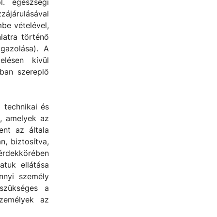
l. egészségi
zzájárulásával
be vételével,
latra történő
gazolása). A
elésen kívül
zban szereplő
 technikai és
t, amelyek az
ent az általa
, biztosítva,
érdekkörében
tuk ellátása
nnyi személy
 szükséges a
személyek az