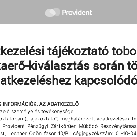
kezelési tájékoztató tobo
erő-kiválasztás során t
atkezeléshez kapcsolód
S INFORMÁ
CIÓK, AZ ADATKEZELŐ
kezelő személye és tevékenysége
koztatóban („Tájékoztató”) meghatározott adatkezelések te
a Provident Pénzügyi Zártkörűen Működő Részvénytársasá
t, Lechner Ödön fasor 10/B.; cégjegyzékszám: 01-10-04