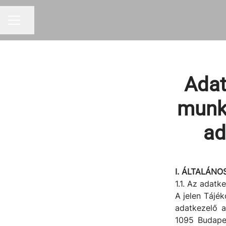
Oldal megosztása
KARRIER MENÜ
Adat
munka
ad
I. ÁLTALÁNO
1.1. Az adat
A jelen Tájé
adatkezelő 
1095 Budapes