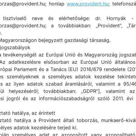
borzas@provident.hu; honlap
www.provident.hu
; telefons
i tisztviselő neve és elérhetősége: dr. Hornyák -
borzas@provident.hu; a továbbiakban: „Provident”, „Tá
.
Magyarországon bejegyzett gazdasági társaság.
 jogszabályok
a tevékenységét az Európai Unió és Magyarország jogszab
 Az adatkezelésre elsősorban az Európai Unió általáno
rópai Parlament és a Tanács (EU) 2016/679 rendelete (2016
es személyeknek a személyes adatok kezelése tekintet
s az ilyen adatok szabad áramlásáról, valamint a 95/4
vül helyezéséről; továbbiakban: „GDPR”], valamint az
si jogról és az információszabadságról szóló 2011. évi 
ztató hatálya, az érintett
ztató hatálya a Provident általi toborzás, munkaerő-kivá
lyes adatok kezelésére terjed ki.
ján személyes adat az azonosított vagy azonosítható